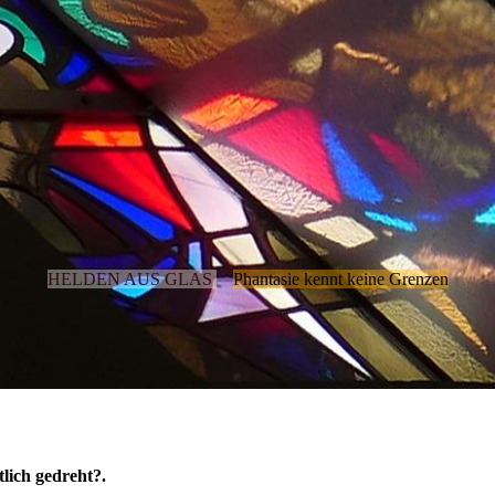
HELDEN AUS GLAS
Phantasie kennt keine Grenzen
lich gedreht?.